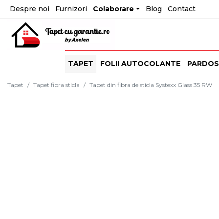
Despre noi
Furnizori
Colaborare
Blog
Contact
TAPET
FOLII AUTOCOLANTE
PARDOS
Tapet
Tapet fibra sticla
Tapet din fibra de sticla Systexx Glass 35 RW