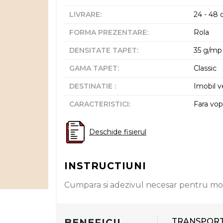
LIVRARE
:
24 - 48 d
FORMA PREZENTARE
:
Rola
DENSITATE TAPET
:
35 g/mp
GAMA TAPET
:
Classic
DESTINATIE
:
Imobil v
CARACTERISTICI
:
Fara vop
Deschide fisierul
INSTRUCTIUNI
Cumpara si adezivul necesar pentru mo
BENEFICII
TRANSPOR