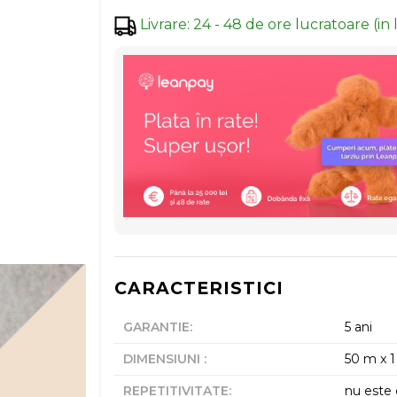
Livrare
:
24 - 48 de ore lucratoare (in 
CARACTERISTICI
GARANTIE
:
5 ani
DIMENSIUNI
:
50 m x 
REPETITIVITATE
:
nu este 