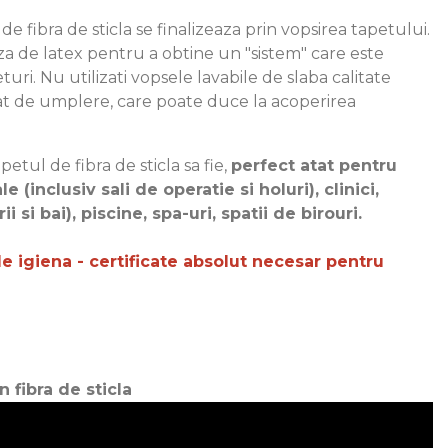
de fibra de sticla se finalizeaza prin vopsirea tapetului.
a de latex pentru a obtine un "sistem" care este
eturi. Nu utilizati vopsele lavabile de slaba calitate
at de umplere, care poate duce la acoperirea
petul de fibra de sticla sa fie,
perfect atat pentru
e (inclusiv sali de operatie si holuri), clinici,
i si bai), piscine, spa-uri, spatii de birouri.
e igiena - certificate absolut necesar pentru
n fibra de sticla