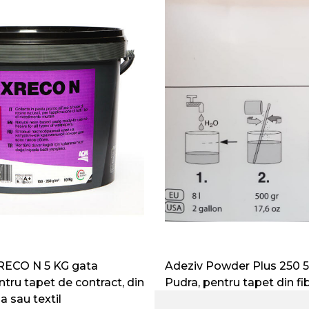
RECO N 5 KG gata
Adeziv Powder Plus 250 
tru tapet de contract, din
Pudra, pentru tapet din fib
la sau textil
69.32
RON