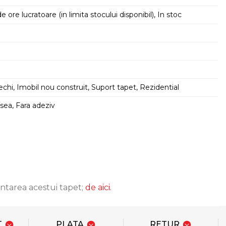
e ore lucratoare (in limita stocului disponibil), In stoc
echi, Imobil nou construit, Suport tapet, Rezidential
sea, Fara adeziv
ntarea acestui tapet;
de aici.
T
PLATA
RETUR