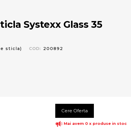
ticla Systexx Glass 35
e sticla)
COD
:
200892
Cere Oferta
Mai avem 0 x produse in stoc