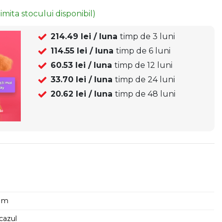
limita stocului disponibil)
214.49
lei / luna
timp de
3
luni
114.55
lei / luna
timp de
6
luni
60.53
lei / luna
timp de
12
luni
33.70
lei / luna
timp de
24
luni
20.62
lei / luna
timp de
48
luni
1 m
cazul