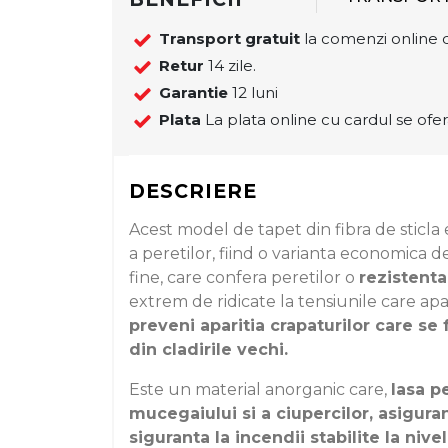
Transport gratuit
la comenzi online d
Retur
14 zile.
Garantie
12 luni
Plata
La plata online cu cardul se ofer
DESCRIERE
Acest model de tapet din fibra de sticla 
a peretilor, fiind o varianta economica 
fine, care confera peretilor o
rezistenta
extrem de ridicate la tensiunile care apar
preveni aparitia crapaturilor care se
din cladirile vechi.
Este un material anorganic care,
lasa p
mucegaiului si a ciupercilor, asigur
siguranta la incendii stabilite la niv