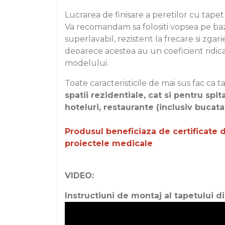
Lucrarea de finisare a peretilor cu tapet 
Va recomandam sa folositi vopsea pe baz
superlavabil, rezistent la frecare si zgari
deoarece acestea au un coeficient ridic
modelului.
Toate caracteristicile de mai sus fac ca ta
spatii rezidentiale, cat si pentru spital
hoteluri, restaurante (inclusiv bucatari
Produsul beneficiaza de certificate d
proiectele medicale
VIDEO:
Instructiuni de montaj al tapetului di