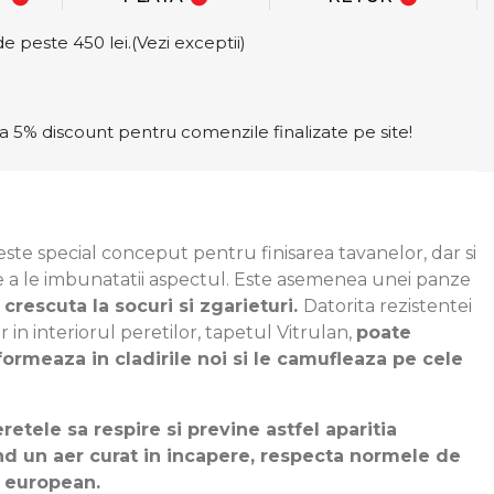
e peste 450 lei.(Vezi exceptii)
a 5% discount pentru comenzile finalizate pe site!
este special conceput pentru finisarea tavanelor, dar si
de a le imbunatatii aspectul. Este asemenea unei panze
 crescuta la socuri si zgarieturi.
Datorita rezistentei
 in interiorul peretilor, tapetul Vitrulan,
poate
 formeaza in cladirile noi si le camufleaza pe cele
eretele sa respire si previne astfel aparitia
and un aer curat in incapere, respecta normele de
el european.