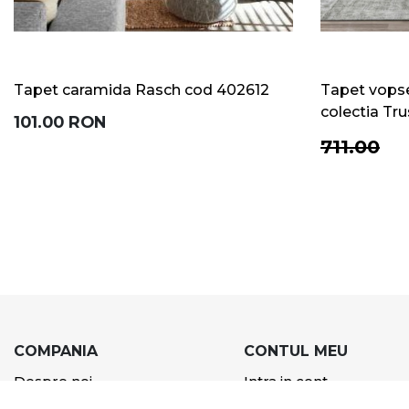
Tapet caramida Rasch cod 402612
Tapet vopse
colectia Tru
101.00
RON
711.00
COMPANIA
CONTUL MEU
Despre noi
Intra in cont