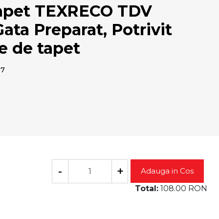
Tapet TEXRECO TDV
ta Preparat, Potrivit
le de tapet
07
-
+
Adauga in Cos
Total:
108.00
RON