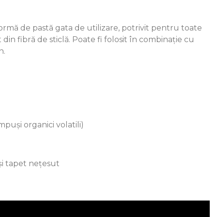
ormă de pastă gata de utilizare, potrivit pentru toate
 din fibră de sticlă. Poate fi folosit în combinație cu
n.
uși organici volatili)
și tapet nețesut