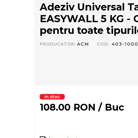
Adeziv Universal 
EASYWALL 5 KG - Ga
pentru toate tipuri
PRODUCATOR
:
ACM
COD
:
403-100
in stoc
108.00
RON
/
Buc