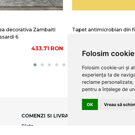
a decorativa Zambaiti
Tapet antimicrobian din f
ssardi 6
sticla Vitrulan Structure 
806.75
RON
433.71
RON
Folosim cookie
Folosim cookie-uri și a
experiența ta de naviga
reclame personalizate, 
pentru a înțelege de und
OK
Vreau să schim
COMENZI SI LIVRARE
TERMENI SI CO
Plata
Termeni si condi