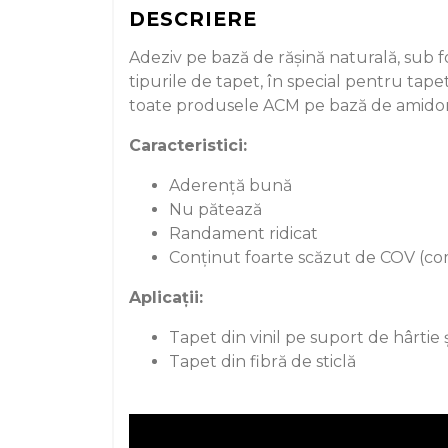
DESCRIERE
Adeziv pe bază de rășină naturală, sub f
tipurile de tapet, în special pentru tapet
toate produsele ACM pe bază de amido
Caracteristici:
Aderență bună
Nu pătează
Randament ridicat
Conținut foarte scăzut de COV (comp
Aplicații:
Tapet din vinil pe suport de hârtie 
Tapet din fibră de sticlă