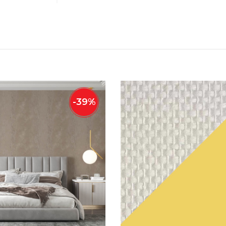
-
39
%