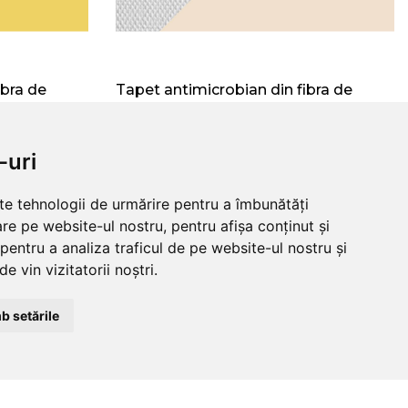
ibra de
Tapet antimicrobian din fibra de
116 RW
sticla Vitrulan Structure 129 RW
799.50
RON
-uri
lte tehnologii de urmărire pentru a îmbunătăți
re pe website-ul nostru, pentru afișa conținut și
pentru a analiza traficul de pe website-ul nostru și
e vin vizitatorii noștri.
b setările
NDITII
CLUJ-NAPOCA
strada
tii
Traian, nr. 86-88