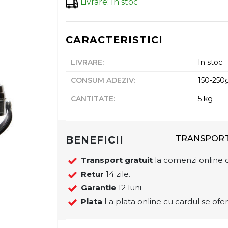
Livrare
:
In stoc
CARACTERISTICI
LIVRARE
:
In stoc
CONSUM ADEZIV
:
150-250
CANTITATE
:
5 kg
BENEFICII
TRANSPOR
Transport gratuit
la comenzi online d
Retur
14 zile.
Garantie
12 luni
Plata
La plata online cu cardul se ofer