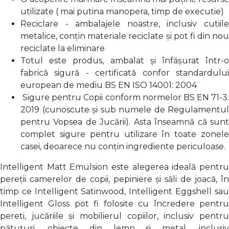
utilizate ( mai putina manopera, timp de executie)
Reciclare - ambalajele noastre, inclusiv cutiile
metalice, conțin materiale reciclate și pot fi din nou
reciclate la eliminare
Totul este produs, ambalat și înfășurat într-o
fabrică sigură - certificată confor standardului
european de mediu BS EN ISO 14001: 2004
Sigure pentru Copii conform normelor BS EN 71-3:
2019 (cunoscute și sub numele de Regulamentul
pentru Vopsea de Jucării). Asta înseamnă că sunt
complet sigure pentru utilizare în toate zonele
casei, deoarece nu conțin ingrediente periculoase.
Intelligent Matt Emulsion este alegerea ideală pentru
pereții camerelor de copii, pepiniere și săli de joacă, în
timp ce Intelligent Satinwood, Intelligent Eggshell sau
Intelligent Gloss pot fi folosite cu încredere pentru
pereti, jucăriile și mobilierul copiilor, inclusiv pentru
pătuțuri, obiecte din lemn si metal, inclusiv