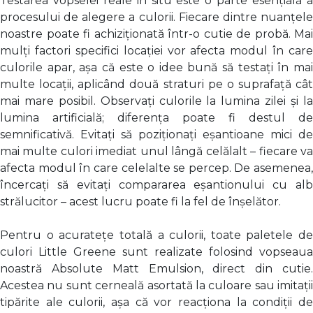
Testarea vopselei reale in situ este o parte esențială a
procesului de alegere a culorii. Fiecare dintre nuanțele
noastre poate fi achiziționată într-o cutie de probă. Mai
mulți factori specifici locației vor afecta modul în care
culorile apar, așa că este o idee bună să testați în mai
multe locații, aplicând două straturi pe o suprafață cât
mai mare posibil. Observați culorile la lumina zilei și la
lumina artificială; diferența poate fi destul de
semnificativă. Evitați să poziționați eșantioane mici de
mai multe culori imediat unul lângă celălalt – fiecare va
afecta modul în care celelalte se percep. De asemenea,
încercați să evitați compararea eșantionului cu alb
strălucitor – acest lucru poate fi la fel de înșelător.
Pentru o acuratețe totală a culorii, toate paletele de
culori Little Greene sunt realizate folosind vopseaua
noastră Absolute Matt Emulsion, direct din cutie.
Acestea nu sunt cerneală asortată la culoare sau imitații
tipărite ale culorii, așa că vor reacționa la condiții de