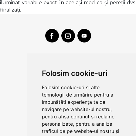
iluminat variabile exact în același mod ca și pereții dvs.
finalizați.
CLUJ-NAPOCA
strada
Folosim cookie-uri
Traian, nr. 86-88
Vezi mai multe date de contact
Folosim cookie-uri și alte
tehnologii de urmărire pentru a
îmbunătăți experiența ta de
CONTUL MEU
navigare pe website-ul nostru,
pentru afișa conținut și reclame
COMENZI SI LIVRARE
personalizate, pentru a analiza
traficul de pe website-ul nostru și
COMPANIA