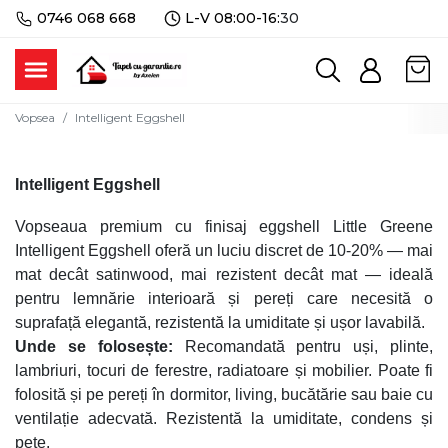
0746 068 668
L-V 08:00-16:
30
Vopsea
Intelligent Eggshell
Intelligent Eggshell
Vopseaua premium cu finisaj eggshell Little Greene
Intelligent Eggshell oferă un luciu discret de 10-20% — mai
mat decât satinwood, mai rezistent decât mat — ideală
pentru lemnărie interioară și pereți care necesită o
suprafață elegantă, rezistentă la umiditate și ușor lavabilă.
Unde se folosește:
Recomandată pentru uși, plinte,
lambriuri, tocuri de ferestre, radiatoare și mobilier. Poate fi
folosită și pe pereți în dormitor, living, bucătărie sau baie cu
ventilație adecvată. Rezistentă la umiditate, condens și
pete.