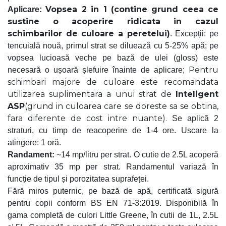
Vopsea 2 in 1 (contine grund ceea ce
Aplicare:
sustine o acoperire ridicata in cazul
schimbarilor de culoare a peretelui)
. Excepții: pe
tencuială nouă, primul strat se diluează cu 5-25% apă; pe
vopsea lucioasă veche pe bază de ulei (gloss) este
Pentru
necesară o ușoară șlefuire înainte de aplicare;
schimbari majore de culoare este recomandata
utilizarea suplimentara a unui strat de
Inteligent
ASP
(grund in culoarea care se doreste sa se obtina,
fara diferente de cost intre nuante).
Se aplică 2
straturi, cu timp de reacoperire de 1-4 ore. Uscare la
atingere: 1 oră.
Randament:
~14 mp/litru per strat. O cutie de 2.5L acoperă
aproximativ 35 mp per strat. Randamentul variază în
funcție de tipul și porozitatea suprafeței.
Fără miros puternic, pe bază de apă, certificată sigură
pentru copii conform BS EN 71-3:2019. Disponibilă în
gama completă de culori Little Greene, în cutii de 1L, 2.5L