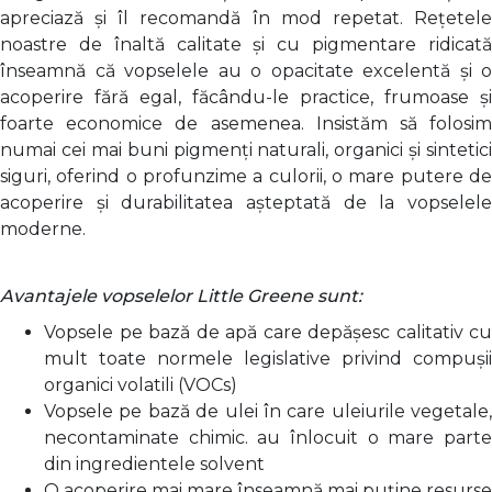
apreciază și îl recomandă în mod repetat. Rețetele
noastre de înaltă calitate și cu pigmentare ridicată
înseamnă că vopselele au o opacitate excelentă și o
acoperire fără egal, făcându-le practice, frumoase și
foarte economice de asemenea. Insistăm să folosim
numai cei mai buni pigmenți naturali, organici și sintetici
siguri, oferind o profunzime a culorii, o mare putere de
acoperire și durabilitatea așteptată de la vopselele
moderne.
Avantajele vopselelor Little Greene sunt:
Vopsele pe bază de apă care depășesc calitativ cu
mult toate normele legislative privind compușii
organici volatili (VOCs)
Vopsele pe bază de ulei în care uleiurile vegetale,
necontaminate chimic. au înlocuit o mare parte
din ingredientele solvent
O acoperire mai mare înseamnă mai puține resurse