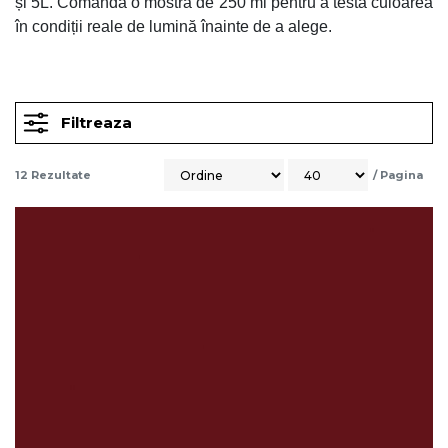
și 5L. Comandă o mostră de 250 ml pentru a testa culoarea
în condiții reale de lumină înainte de a alege.
Filtreaza
12
Rezultate
/
Pagina