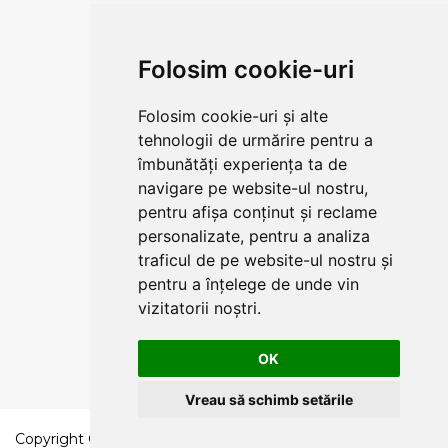
CLUJ-NAPOCA
strada
Folosim cookie-uri
Traian, nr. 86-88
Vezi mai multe date de contact
Folosim cookie-uri și alte
tehnologii de urmărire pentru a
îmbunătăți experiența ta de
CONTUL MEU
navigare pe website-ul nostru,
pentru afișa conținut și reclame
COMENZI SI LIVRARE
personalizate, pentru a analiza
traficul de pe website-ul nostru și
COMPANIA
pentru a înțelege de unde vin
vizitatorii noștri.
TERMENI SI CONDITII
OK
Vreau să schimb setările
Copyright © 2023 Axelen.