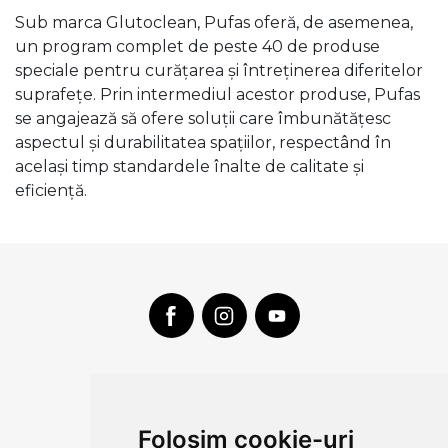
Sub marca Glutoclean, Pufas oferă, de asemenea,
un program complet de peste 40 de produse
speciale pentru curățarea și întreținerea diferitelor
suprafețe. Prin intermediul acestor produse, Pufas
se angajează să ofere soluții care îmbunătățesc
aspectul și durabilitatea spațiilor, respectând în
același timp standardele înalte de calitate și
eficiență.
CLUJ-NAPOCA
strada
Folosim cookie-uri
Traian, nr. 86-88