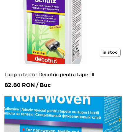
in stoc
Lac protector Decotric pentru tapet 1l
82.80
RON
/
Buc