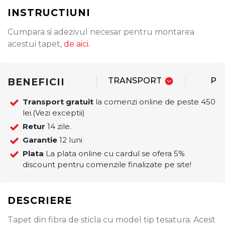
INSTRUCTIUNI
Cumpara si adezivul necesar pentru montarea
acestui tapet,
de aici.
BENEFICII
TRANSPORT
PL
Transport gratuit
la comenzi online de peste 450
lei.(Vezi exceptii)
Retur
14 zile.
Garantie
12 luni
Plata
La plata online cu cardul se ofera 5%
discount pentru comenzile finalizate pe site!
DESCRIERE
Tapet din fibra de sticla cu model tip tesatura. Acest