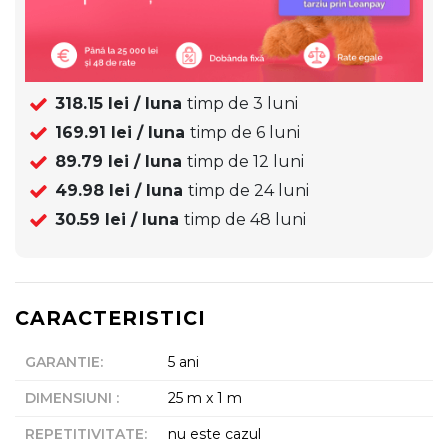
318.15
lei / luna
timp de
3
luni
169.91
lei / luna
timp de
6
luni
89.79
lei / luna
timp de
12
luni
49.98
lei / luna
timp de
24
luni
30.59
lei / luna
timp de
48
luni
CARACTERISTICI
GARANTIE
:
5 ani
DIMENSIUNI
:
25 m x 1 m
REPETITIVITATE
:
nu este cazul