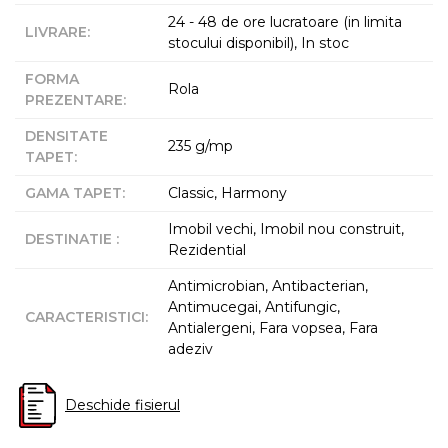
24 - 48 de ore lucratoare (in limita
LIVRARE
:
stocului disponibil), In stoc
FORMA
Rola
PREZENTARE
:
DENSITATE
235 g/mp
TAPET
:
GAMA TAPET
:
Classic, Harmony
Imobil vechi, Imobil nou construit,
DESTINATIE
:
Rezidential
Antimicrobian, Antibacterian,
Antimucegai, Antifungic,
CARACTERISTICI
:
Antialergeni, Fara vopsea, Fara
adeziv
Deschide fisierul