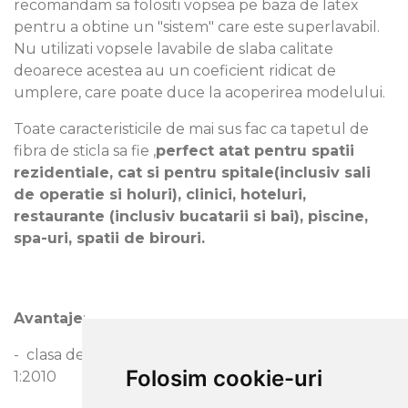
recomandam sa folositi vopsea pe baza de latex
pentru a obtine un "sistem" care este superlavabil.
Nu utilizati vopsele lavabile de slaba calitate
deoarece acestea au un coeficient ridicat de
umplere, care poate duce la acoperirea modelului.
Toate caracteristicile de mai sus fac ca tapetul de
fibra de sticla sa fie ,
perfect atat pentru spatii
rezidentiale, cat si pentru spitale(inclusiv sali
de operatie si holuri), clinici, hoteluri,
restaurante (inclusiv bucatarii si bai), piscine,
spa-uri, spatii de birouri.
Avantaje
:
- clasa de rezistenta la foc Bs1d0 conform EN13501-
Folosim cookie-uri
1:2010