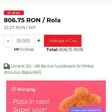
in stoc
806.75
RON
/
Rola
32.27
RON
/
MP
-
+
Adauga in Cos
MP
(
1
x
Rola
)
Total:
806.75
RON
Livrare
:
24 - 48 de ore lucratoare (in limita
stocului disponibil)