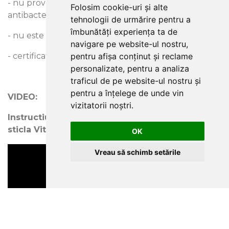
- nu provoaca alergii, este antimicrobian si
Folosim cookie-uri și alte
antibacterian
tehnologii de urmărire pentru a
îmbunătăți experiența ta de
- nu este daunator sanatatii
navigare pe website-ul nostru,
pentru afișa conținut și reclame
- certificat Oeko-Tex clasa 1
personalizate, pentru a analiza
traficul de pe website-ul nostru și
pentru a înțelege de unde vin
VIDEO:
vizitatorii noștri.
Instructiuni de montaj al tapetului din fibra de
sticla Vitrulan
OK
Vreau să schimb setările