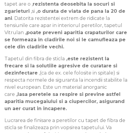
tapet are o ,
rezistenta deosebita la socuri si
zgarieturi
,si
,o durata de viata de pana la 20 de
ani
. Datorita rezistentei extrem de ridicate la
tensiunile care apar in interiorul peretilor, tapetul
Vitrulan
,poate preveni aparitia crapaturilor care
se formeaza in cladirile noi si le camufleaza pe
cele din cladirile vechi.
Tapetul din fibra de sticla
,este rezistent la
frecare si la solutiile agresive de curatare si
dezinfectare
,(ca de ex. cele folosite in spitale) si
respecta normele de siguranta la incendii stabilite la
nivel european. Este un material anorganic
care
,lasa peretele sa respire si previne astfel
aparitia mucegaiului si a ciupercilor, asigurand
un aer curat in incapere.
Lucrarea de finisare a peretilor cu tapet de fibra de
sticla se finalizeaza prin vopsirea tapetului. Va