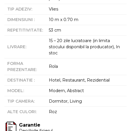
TIP ADEZIV
:
Vlies
DIMENSIUNI
:
10 m x 0.70 m
REPETITIVITATE
:
53 cm
15 – 20 zile lucratoare (in limita
LIVRARE
:
stocului disponibil la producator), In
stoc
FORMA
Rola
PREZENTARE
:
DESTINATIE
:
Hotel, Restaurant, Rezidential
MODEL
:
Modern, Abstract
TIP CAMERA
:
Dormitor, Living
ALTE CULORI
:
Roz
Garantie
Deschide fisierul