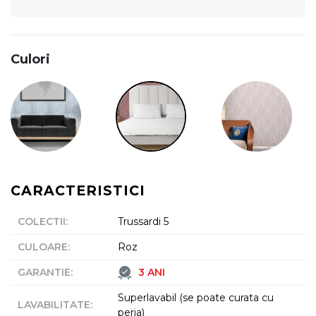
Culori
CARACTERISTICI
COLECTII
:
Trussardi 5
CULOARE
:
Roz
GARANTIE
:
3 ANI
Superlavabil (se poate curata cu
LAVABILITATE
:
peria)