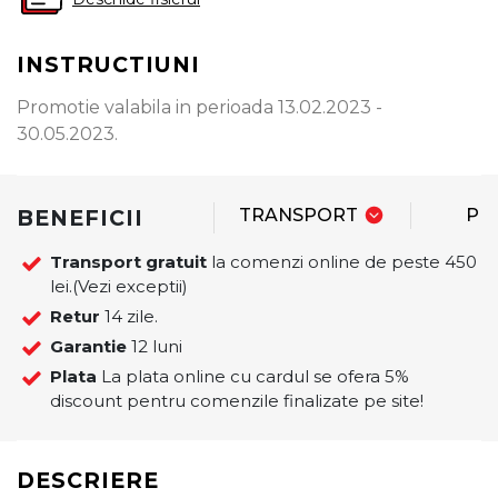
INSTRUCTIUNI
Promotie valabila in perioada 13.02.2023 -
30.05.2023.
BENEFICII
TRANSPORT
PL
Transport gratuit
la comenzi online de peste 450
lei.(Vezi exceptii)
Retur
14 zile.
Garantie
12 luni
Plata
La plata online cu cardul se ofera 5%
discount pentru comenzile finalizate pe site!
DESCRIERE