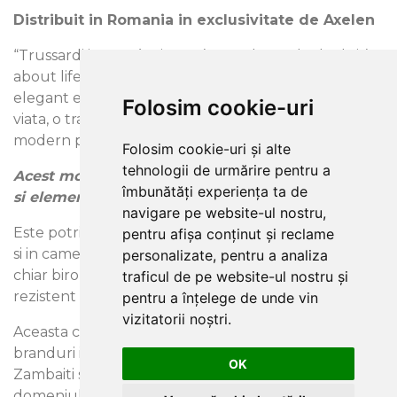
Distribuit in Romania in exclusivitate de Axelen
“Trussardi is Pret-à-Vivre. It’s not about the look, it’s
about lifestyle”, spune Nicola Trussardi Decorul
elegant este mai mult decat un look, este un stil de
Folosim cookie-uri
viata, o transpunere a clasicului într-un spatiu
modern prin texturi si modele inedite.
Folosim cookie-uri și alte
tehnologii de urmărire pentru a
Acest model prezinta usoare insertii stralucitoare
îmbunătăți experiența ta de
si elemente in relief la atingere.
navigare pe website-ul nostru,
Este potrivit atat in livinguri, dormitoare si holuri, cat
pentru afișa conținut și reclame
si in camere de hotel, restaurante, baruri, cluburi si
personalizate, pentru a analiza
chiar birouri. Calitate deosebita, superlavabil si
traficul de pe website-ul nostru și
rezistent la frecare si zgarieturi.
pentru a înțelege de unde vin
vizitatorii noștri.
Aceasta colectie este rezultatul colaborarii a doua
branduri italiene de renume: producatorul de tapet
OK
Zambaiti si compania Trussardi, renumita atat in
domeniul modei, cat si in cel al parfumurilor sau al