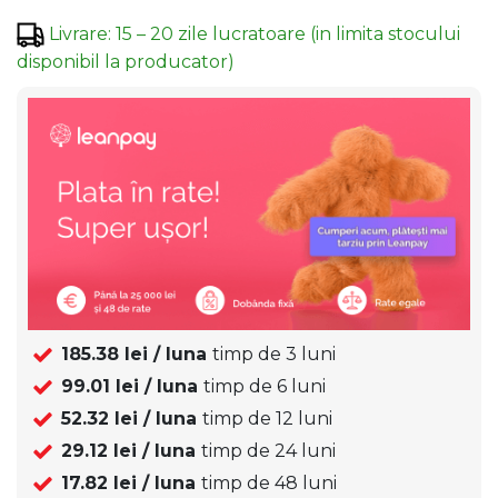
Livrare
:
15 – 20 zile lucratoare (in limita stocului
disponibil la producator)
185.38
lei / luna
timp de
3
luni
99.01
lei / luna
timp de
6
luni
52.32
lei / luna
timp de
12
luni
29.12
lei / luna
timp de
24
luni
17.82
lei / luna
timp de
48
luni