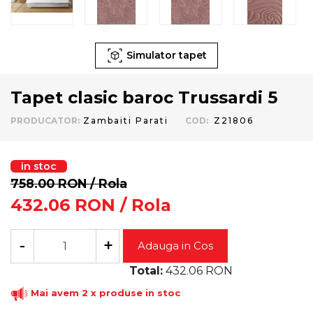
Simulator tapet
Tapet clasic baroc Trussardi 5
PRODUCATOR
:
Zambaiti Parati
COD
:
Z21806
in stoc
758.00
RON
/ Rola
432.06
RON
/ Rola
-
+
Adauga in Cos
Total:
432.06
RON
Mai avem 2 x produse in stoc