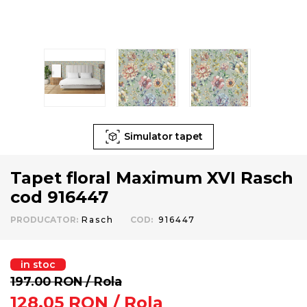
Simulator tapet
Tapet floral Maximum XVI Rasch
cod 916447
PRODUCATOR
:
Rasch
COD
:
916447
in stoc
197.00
RON
/ Rola
128.05
RON
/ Rola