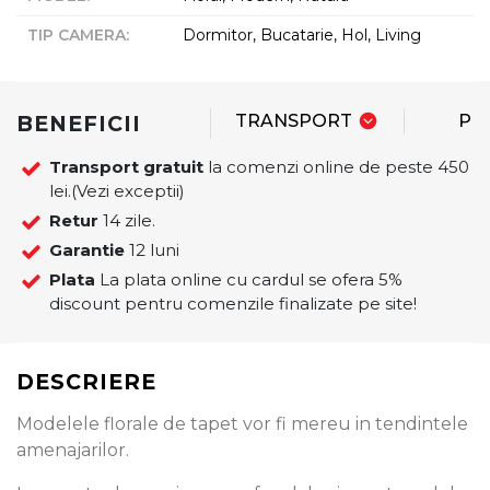
TIP CAMERA
:
Dormitor, Bucatarie, Hol, Living
BENEFICII
TRANSPORT
PL
Transport gratuit
la comenzi online de peste 450
lei.(Vezi exceptii)
Retur
14 zile.
Garantie
12 luni
Plata
La plata online cu cardul se ofera 5%
discount pentru comenzile finalizate pe site!
DESCRIERE
Modelele florale de tapet vor fi mereu in tendintele
amenajarilor.