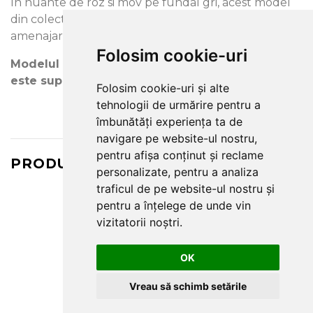
In nuante de roz si mov pe fundal gri, acest model
din colectia Maximum XVI este potrivit atat pentru o
amenajare clasica, cat si una moderna.
Folosim cookie-uri
Modelul are dimensiunea de 10.00 m x 1.06 m,
este superlavabil si usor de curatat.
Folosim cookie-uri și alte
tehnologii de urmărire pentru a
îmbunătăți experiența ta de
navigare pe website-ul nostru,
pentru afișa conținut și reclame
PRODUSE ASORTATE
personalizate, pentru a analiza
traficul de pe website-ul nostru și
pentru a înțelege de unde vin
vizitatorii noștri.
OK
Vreau să schimb setările