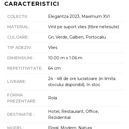
CARACTERISTICI
COLECTII
:
Elegantza 2023, Maximum XVI
MATERIAL
:
Vinil pe suport vlies (fibre netesute)
CULOARE
:
Gri, Verde, Galben, Portocaliu
TIP ADEZIV
:
Vlies
DIMENSIUNI
:
10.00 m x 1.06 m
REPETITIVITATE
:
64 cm
24 - 48 de ore lucratoare (in limita
LIVRARE
:
stocului disponibil), In stoc
FORMA
Rola
PREZENTARE
:
Hotel, Restaurant, Office,
DESTINATIE
:
Rezidential
MODEL
:
Floral, Modern, Natura