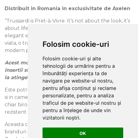
Distribuit in Romania in exclusivitate de Axelen
“Trussardi is Pret-à-Vivre. It’s not about the look, it’s
about lifestyle”, spune Nicola Trussardi Decorul
elegant este mai mult decat un look, este un stil de
Folosim cookie-uri
viata, o transpunere a clasicului într-un spatiu
modern prin texturi si modele inedite.
Folosim cookie-uri și alte
Acest model simplu si elegant prezinta usoare
tehnologii de urmărire pentru a
insertii stralucitoare, precum si elemente in relief
îmbunătăți experiența ta de
la atingere.
navigare pe website-ul nostru,
pentru afișa conținut și reclame
Este potrivit atat in livinguri, dormitoare si holuri, cat
personalizate, pentru a analiza
si in camere de hotel, restaurante, baruri, cluburi si
traficul de pe website-ul nostru și
chiar birouri. Calitate deosebita, superlavabil si
pentru a înțelege de unde vin
rezistent la frecare si zgarieturi.
vizitatorii noștri.
Aceasta colectie este rezultatul colaborarii a doua
branduri italiene de renume: producatorul de tapet
OK