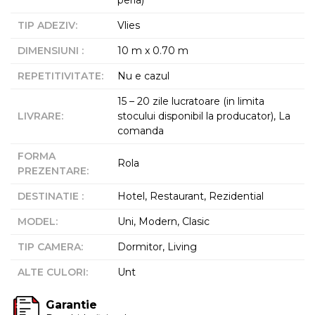
peria)
TIP ADEZIV
:
Vlies
DIMENSIUNI
:
10 m x 0.70 m
REPETITIVITATE
:
Nu e cazul
15 – 20 zile lucratoare (in limita
LIVRARE
:
stocului disponibil la producator), La
comanda
FORMA
Rola
PREZENTARE
:
DESTINATIE
:
Hotel, Restaurant, Rezidential
MODEL
:
Uni, Modern, Clasic
TIP CAMERA
:
Dormitor, Living
ALTE CULORI
:
Unt
Garantie