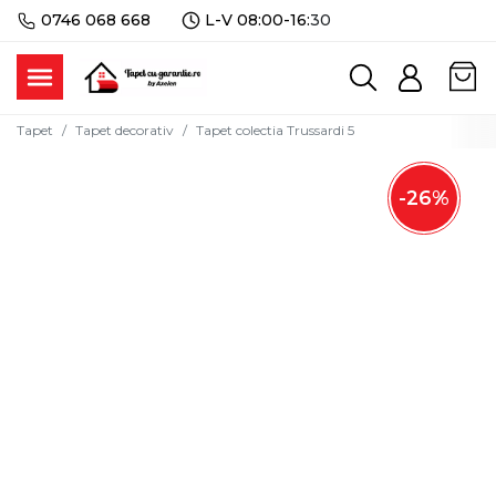
0746 068 668
L-V 08:00-16:
30
Tapet
Tapet decorativ
Tapet colectia Trussardi 5
-
26
%