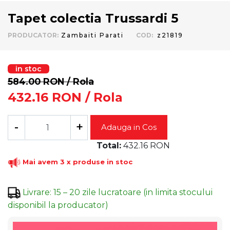
Tapet colectia Trussardi 5
PRODUCATOR
:
Zambaiti Parati
COD
:
z21819
in stoc
584.00
RON
/ Rola
432.16
RON
/ Rola
-
+
Adauga in Cos
Total:
432.16
RON
Mai avem 3 x produse in stoc
Livrare
:
15 – 20 zile lucratoare (in limita stocului
disponibil la producator)