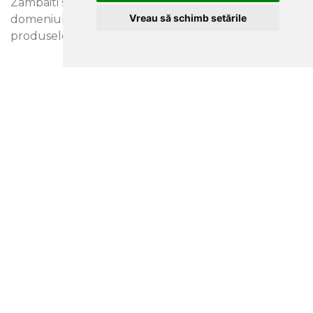
Zambaiti si compania Trussardi, renumita atat in
Vreau să schimb setările
domeniul modei, cat si in cel al parfumurilor sau al
produselor de design interior.
PRODUSE ASORTATE