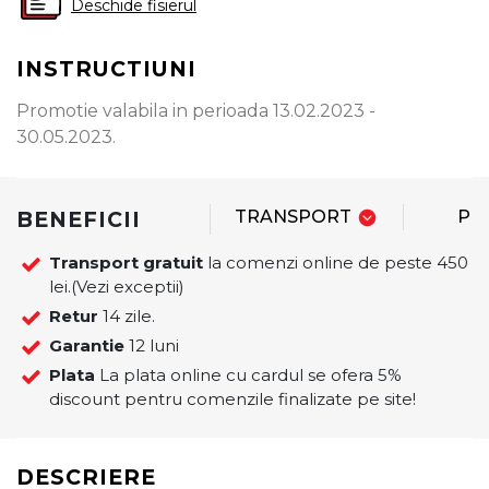
Deschide fisierul
INSTRUCTIUNI
Promotie valabila in perioada 13.02.2023 -
30.05.2023.
BENEFICII
TRANSPORT
PL
Transport gratuit
la comenzi online de peste 450
lei.(Vezi exceptii)
Retur
14 zile.
Garantie
12 luni
Plata
La plata online cu cardul se ofera 5%
discount pentru comenzile finalizate pe site!
DESCRIERE