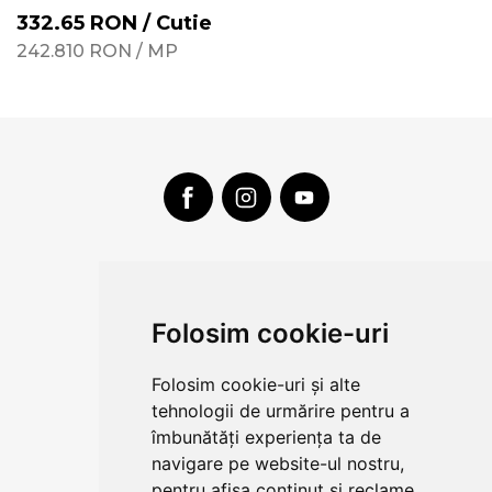
332.65
RON
/
Cutie
242.810
RON
/
MP
CLUJ-NAPOCA
strada
Folosim cookie-uri
Traian, nr. 86-88
Vezi mai multe date de contact
Folosim cookie-uri și alte
tehnologii de urmărire pentru a
îmbunătăți experiența ta de
CONTUL MEU
navigare pe website-ul nostru,
pentru afișa conținut și reclame