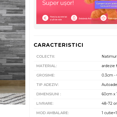
CARACTERISTICI
COLECTII
:
Natimur 
MATERIAL
:
ardezie f
GROSIME
:
0.3cm -
TIP ADEZIV
:
Autoade
DIMENSIUNI
:
60cm x 
LIVRARE
:
48-72 o
MOD AMBALARE
:
1 cutie