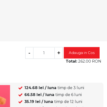
-
+
Adauga in Cos
Total:
262.00
RON
124.68
lei / luna
timp de
3
luni
66.58
lei / luna
timp de
6
luni
35.19
lei / luna
timp de
12
luni