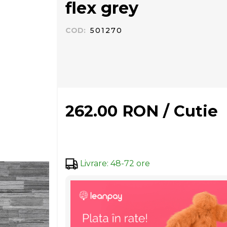
flex grey
COD
:
501270
262.00
RON
/
Cutie
Livrare
:
48-72 ore