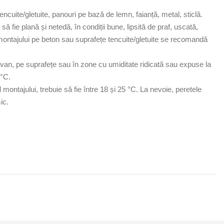
ncuite/gletuite, panouri pe bază de lemn, faianță, metal, sticlă.
 fie plană și netedă, în condiții bune, lipsită de praf, uscată,
zul montajului pe beton sau suprafețe tencuite/gletuite se recomandă
an, pe suprafețe sau în zone cu umiditate ridicată sau expuse la
 °C.
l montajului, trebuie să fie între 18 și 25 °C. La nevoie, peretele
ic.