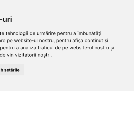
NDITII
CLUJ-NAPOCA
-uri
strada
tii
Traian, nr. 86-88
lte tehnologii de urmărire pentru a îmbunătăți
re pe website-ul nostru, pentru afișa conținut și
e
Vezi mai multe date de contact
pentru a analiza traficul de pe website-ul nostru și
matii
e vin vizitatorii noștri.
b setările