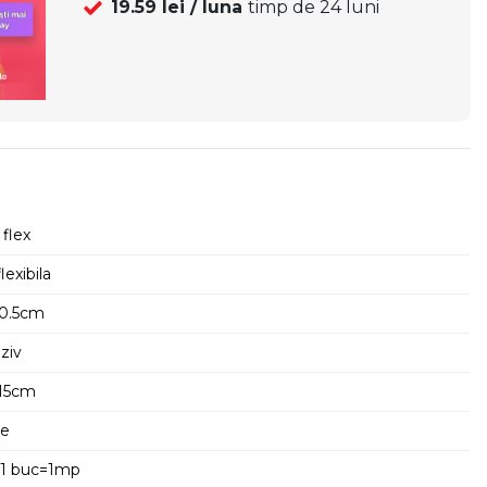
19.59
lei / luna
timp de
24
luni
flex
lexibila
 0.5cm
ziv
15cm
re
=11 buc=1mp