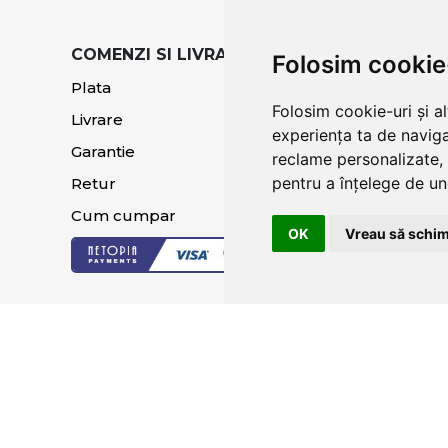
COMENZI SI LIVRARE
TERMENI SI CO
Folosim cookie
Plata
Termeni si condi
Folosim cookie-uri și a
Livrare
Politica de
experiența ta de naviga
confidentialitat
Garantie
reclame personalizate, 
Sugestii si recla
pentru a înțelege de und
Retur
Cum cumpar
OK
Vreau să schim