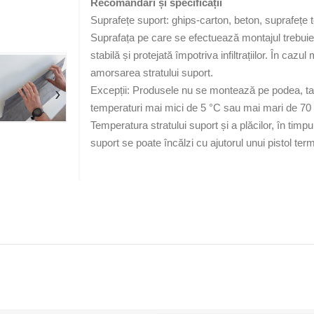
Recomandări și specificații
Suprafețe suport: ghips-carton, beton, suprafețe te
Suprafața pe care se efectuează montajul trebuie să
stabilă și protejată împotriva infiltrațiilor. În ca
amorsarea stratului suport.
›
Excepții: Produsele nu se montează pe podea, tav
temperaturi mai mici de 5 °C sau mai mari de 70
Temperatura stratului suport și a plăcilor, în timpu
suport se poate încălzi cu ajutorul unui pistol term