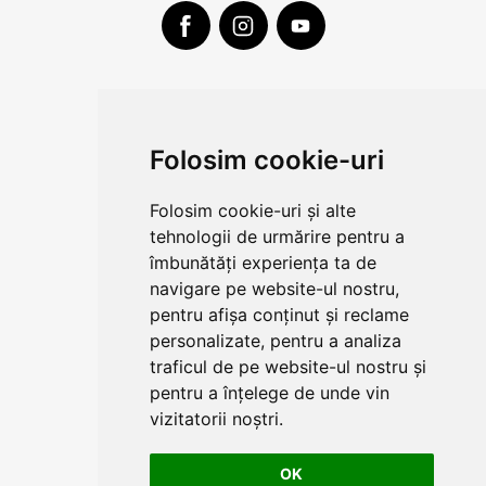
CLUJ-NAPOCA
strada
Folosim cookie-uri
Traian, nr. 86-88
Vezi mai multe date de contact
Folosim cookie-uri și alte
tehnologii de urmărire pentru a
îmbunătăți experiența ta de
CONTUL MEU
navigare pe website-ul nostru,
pentru afișa conținut și reclame
COMENZI SI LIVRARE
personalizate, pentru a analiza
traficul de pe website-ul nostru și
COMPANIA
pentru a înțelege de unde vin
vizitatorii noștri.
TERMENI SI CONDITII
OK