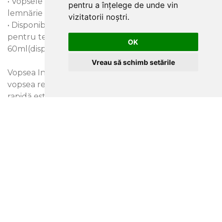
• Vopsele ‘multi-suprafață’ – pot fi folosite pe pereți,
pentru a înțelege de unde vin
lemnărie și radiatoare.
vizitatorii noștri.
• Disponibilă în cutii de 1l, 2.5l, 5l și 10l, plus recipiente
pentru testare de 250 ml și
OK
60ml(disponibile doar in finisaj mat)
Vreau să schimb setările
Vopsea Inteligentă pentru Pardoseli: Această
vopsea revoluționară cu uscare
rapidă este special formulată pentru pardoseli din
lemn și beton. Este ușor de aplicat
și, spre deosebire de alternativele pe bază de ulei,
are un miros redus și se usucă în
patru ore.