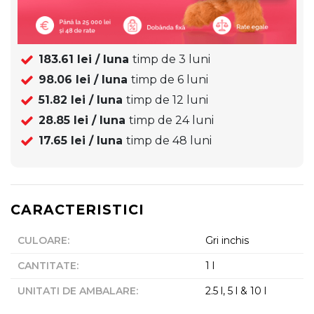
183.61
lei / luna
timp de
3
luni
98.06
lei / luna
timp de
6
luni
51.82
lei / luna
timp de
12
luni
28.85
lei / luna
timp de
24
luni
17.65
lei / luna
timp de
48
luni
CARACTERISTICI
CULOARE
:
Gri inchis
CANTITATE
:
1 l
UNITATI DE AMBALARE
:
2.5 l, 5 l & 10 l