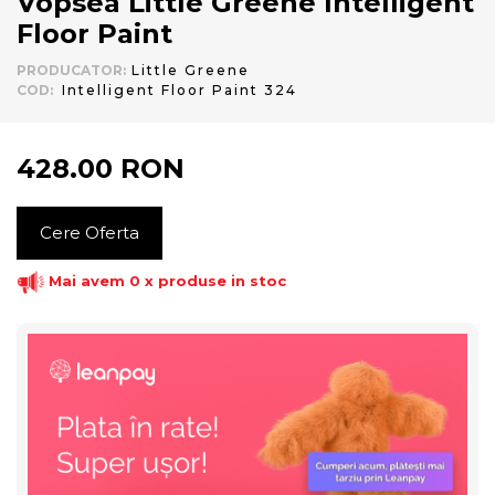
Vopsea Little Greene Intelligent
Floor Paint
PRODUCATOR
:
Little Greene
COD
:
Intelligent Floor Paint 324
428.00
RON
Cere Oferta
Mai avem 0 x produse in stoc