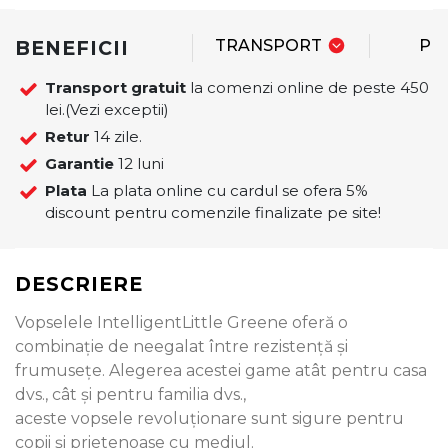
BENEFICII
TRANSPORT
PL
Transport gratuit
la comenzi online de peste 450
lei.(Vezi exceptii)
Retur
14 zile.
Garantie
12 luni
Plata
La plata online cu cardul se ofera 5%
discount pentru comenzile finalizate pe site!
DESCRIERE
Vopselele IntelligentLittle Greene oferă o
combinație de neegalat între rezistență și
frumusețe. Alegerea acestei game atât pentru casa
dvs., cât și pentru familia dvs.,
aceste vopsele revoluționare sunt sigure pentru
copii și prietenoase cu mediul.