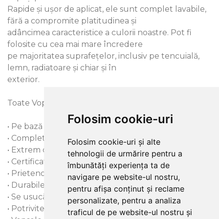
Rapide și ușor de aplicat, ele sunt complet lavabile,
fără a compromite platitudinea și
adâncimea caracteristice a culorii noastre. Pot fi
folosite cu cea mai mare încredere
pe majoritatea suprafețelor, inclusiv pe tencuială,
lemn, radiatoare și chiar și în
exterior.
Toate Vopselele Intelligent sunt:
Folosim cookie-uri
• Pe bază de apă
• Complet lavabile
Folosim cookie-uri și alte
• Extrem de rezistente
tehnologii de urmărire pentru a
• Certificate ca fiind sigure pentru copii
îmbunătăți experiența ta de
• Prietenoase cu mediul
navigare pe website-ul nostru,
• Durabile în timp
pentru afișa conținut și reclame
• Se usucă în 2-4 ore
personalizate, pentru a analiza
• Potrivite pentru aplicare cu pensula sau cu role
traficul de pe website-ul nostru și