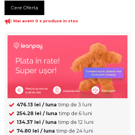
Cere Oferta
Mai avem 0 x produse in stoc
476.13
lei / luna
timp de
3
luni
254.28
lei / luna
timp de
6
luni
134.37
lei / luna
timp de
12
luni
74.80
lei / luna
timp de
24
luni