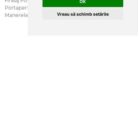
Finisaj Portadecor, Finisaj Portasynchro 3D, Finisaj
OK
Portaperfect 3D, Finisaj Aluminiu grafiat. Atentie!
Vreau să schimb setările
Manerele nu sunt incluse in pret!
CLUJ-NAPOCA
strada
Traian, nr. 86-88
Vezi mai multe date de contact