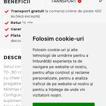
BENEFICII
TRANSPORT
PL
Transport gratuit
la comenzi online de peste 450
lei.(Vezi exceptii)
Retur
14 zile.
Garantie
12 luni
Plata
La plata online cu cardul se ofera 5%
Folosim cookie-uri
discount pentru comenzile finalizate pe site!
Folosim cookie-uri și alte
tehnologii de urmărire pentru a
DESCRIERE
îmbunătăți experiența ta de
Setul contine: foaia de usa structura tip fagure de
navigare pe website-ul nostru,
70-, 80 cm latime, doua balamale standard, broasca
pentru afișa conținut și reclame
cu cheie simpla - cu blocare pentru usi de baie sau
personalizate, pentru a analiza
pregatite pentru cilindru, toc inclus colectia
traficul de pe website-ul nostru și
Minimax de 10 cm, vopsea acacia argintiu.
pentru a înțelege de unde vin
Configurarea diferita a setului poate implica costuri
vizitatorii noștri.
suplimentare. Tip finisaj (sau finisaje disponibile):