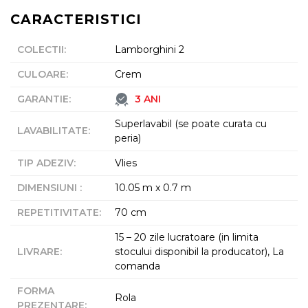
CARACTERISTICI
COLECTII
:
Lamborghini 2
CULOARE
:
Crem
GARANTIE
:
3 ANI
Superlavabil (se poate curata cu
LAVABILITATE
:
peria)
TIP ADEZIV
:
Vlies
DIMENSIUNI
:
10.05 m x 0.7 m
REPETITIVITATE
:
70 cm
15 – 20 zile lucratoare (in limita
LIVRARE
:
stocului disponibil la producator), La
comanda
FORMA
Rola
PREZENTARE
: