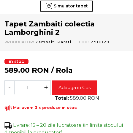
Simulator tapet
Tapet Zambaiti colectia
Lamborghini 2
PRODUCATOR
:
Zambaiti Parati
COD
:
Z90029
in stoc
589.00
RON
/
Rola
-
+
Adauga in Cos
Total:
589.00
RON
Mai avem 3 x produse in stoc
Livrare
:
15 – 20 zile lucratoare (in limita stocului
disponibil la producator)