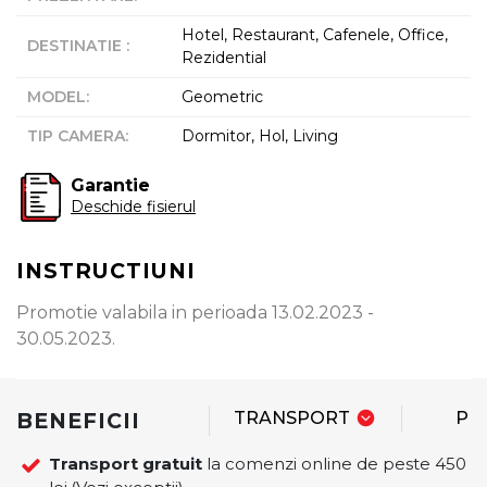
Hotel, Restaurant, Cafenele, Office,
DESTINATIE
:
Rezidential
MODEL
:
Geometric
TIP CAMERA
:
Dormitor, Hol, Living
Garantie
Deschide fisierul
INSTRUCTIUNI
Promotie valabila in perioada 13.02.2023 -
30.05.2023.
BENEFICII
TRANSPORT
PL
Transport gratuit
la comenzi online de peste 450