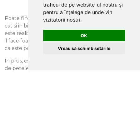
traficul de pe website-ul nostru și
pentru a înțelege de unde vin
Poate fi folosit atat in livinguri, dormitoare, holuri,
vizitatorii noștri.
cat si in birouri si spatii Horeca. Acest tapet din vinil
este realizat cu o tehnica speciala de productie care
OK
il face foarte rezistent la frecare si zgarieturi, astfel
ca este potrivit inclusiv pentru spatii circulate intens.
Vreau să schimb setările
In plus, este superlavabil si poate fi curatat (in afara
de petele de ulei sau grasime) cu o carpa moale si
curata, inmuiata in apa curata.
PRODUSE ASORTATE
-
40
%