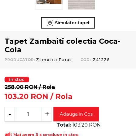
Simulator tapet
Tapet Zambaiti colectia Coca-
Cola
PRODUCATOR
:
Zambaiti Parati
COD
:
Z41238
in stoc
258.00
RON
/ Rola
103.20
RON
/ Rola
-
+
Adauga in Cos
Total:
103.20
RON
Mai avem 3 x produse in stoc