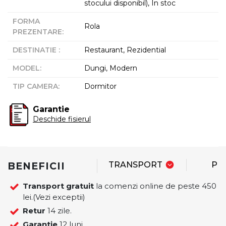
stocului disponibil), In stoc
FORMA
Rola
PREZENTARE
:
DESTINATIE
:
Restaurant, Rezidential
MODEL
:
Dungi, Modern
TIP CAMERA
:
Dormitor
Garantie
Deschide fisierul
BENEFICII
TRANSPORT
PL
Transport gratuit
la comenzi online de peste 450
lei.(Vezi exceptii)
Retur
14 zile.
Garantie
12 luni