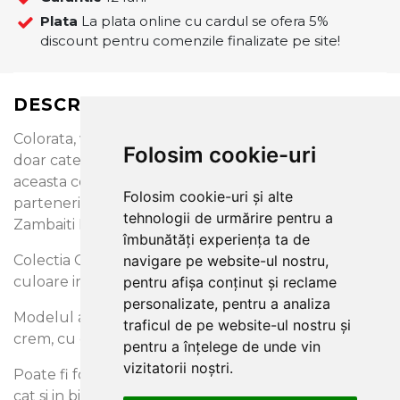
Plata
La plata online cu cardul se ofera 5%
discount pentru comenzile finalizate pe site!
DESCRIERE
Colorata, vesela, in trend, moderna si optimista, sunt
Folosim cookie-uri
doar cateva din atributele care caracterizeaza
aceasta colectie de tapet, realizata prin
Folosim cookie-uri și alte
parteneriatul dintre producatorul italian de tapet
tehnologii de urmărire pentru a
Zambaiti Parati si Coca-Cola.
îmbunătăți experiența ta de
Colectia Coca-Cola by Zambaiti va aduce energie si
navigare pe website-ul nostru,
culoare in incapere, zi de zi!
pentru afișa conținut și reclame
personalizate, pentru a analiza
Modelul acesta de tapet are diverse nuante de bej-
traficul de pe website-ul nostru și
crem, cu dungi orizontale.
pentru a înțelege de unde vin
vizitatorii noștri.
Poate fi folosit atat in livinguri, dormitoare, holuri,
cat si in birouri si spatii Horeca. Acest tapet din vinil