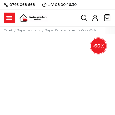
0746 068 668
L-V 08:00-16:
30
Tapet
Tapet decorativ
Tapet Zambaiti colectia Coca-Cola
-
60
%