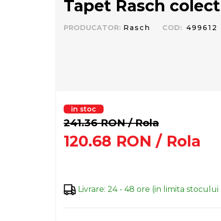
Tapet Rasch colect
PRODUCATOR
:
Rasch
COD
:
499612
in stoc
241.36
RON
/ Rola
120.68
RON
/ Rola
Livrare
:
24 - 48 ore (in limita stocului