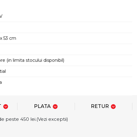
 V
 x 53 cm
re (in limita stocului disponibil)
ial
a
T
PLATA
RETUR
e peste 450 lei.(Vezi exceptii)