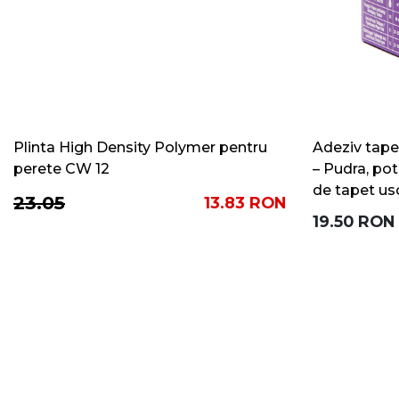
Plinta High Density Polymer pentru
Adeziv tape
perete CW 12
– Pudra, pot
de tapet us
23.05
13.83
RON
19.50
RON
COMPANIA
CONTUL MEU