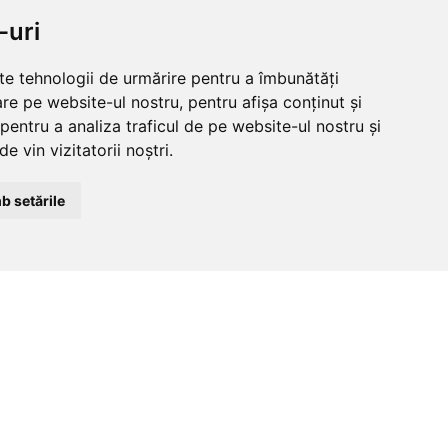
-uri
lte tehnologii de urmărire pentru a îmbunătăți
re pe website-ul nostru, pentru afișa conținut și
pentru a analiza traficul de pe website-ul nostru și
e vin vizitatorii noștri.
ALL 2.5 KG
Adeziv Universal Tapet TEXRECO
pentru tapet
TDV EASYWALL 10 KG - Gata
b setările
Preparat, Potrivit pentru toate tipurile
de tapet
193.00
RON
NDITII
CLUJ-NAPOCA