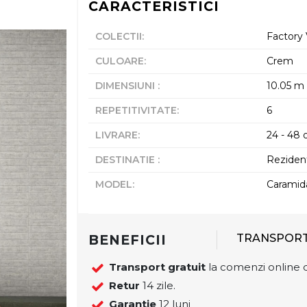
CARACTERISTICI
COLECTII
:
Factory
CULOARE
:
Crem
DIMENSIUNI
:
10.05 m
REPETITIVITATE
:
6
LIVRARE
:
24 - 48 o
DESTINATIE
:
Rezident
MODEL
:
Caramid
BENEFICII
TRANSPOR
Transport gratuit
la comenzi online d
Retur
14 zile.
Garantie
12 luni