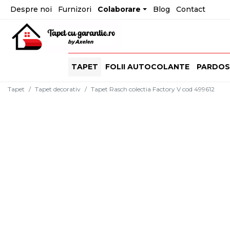
Despre noi
Furnizori
Colaborare
Blog
Contact
TAPET
FOLII AUTOCOLANTE
PARDOS
Tapet
Tapet decorativ
Tapet Rasch colectia Factory V cod 499612