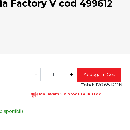
ia Factory V cod 499612
-
+
Adauga in Cos
Total:
120.68
RON
Mai avem 5 x produse in stoc
 disponibil)