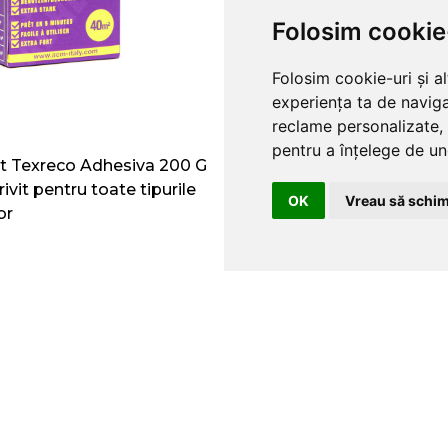
Folosim cookie
Folosim cookie-uri și a
experiența ta de naviga
reclame personalizate, 
pentru a înțelege de und
t Texreco Adhesiva 200 G
Adeziv tapet TEXRECO W
rivit pentru toate tipurile
– Gata preparat, potrivit 
OK
Vreau să schim
or
de dimensiuni mari
76.00
RON
COMENZI SI LIVRARE
TERMENI SI CO