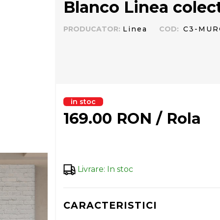
Blanco Linea colec
PRODUCATOR
:
Linea
COD
:
C3-MUR
in stoc
169.00
RON
/
Rola
Livrare
:
In stoc
CARACTERISTICI