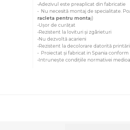
•Adezivul este preaplicat din fabricatie
• Nu necesită montaj de specialitate. Poa
racleta pentru monta
j)
•Ușor de curățat
•Rezistent la lovituri și zgârieturi
•Nu dezvoltă acarieni
•Rezistent la decolorare datorită printăr
• Proiectat și fabricat in Spania confo
•Intrunește condițiile normativei med