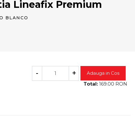
tia Lineafix Premium
O BLANCO
-
+
Adauga in Cos
Total:
169.00
RON