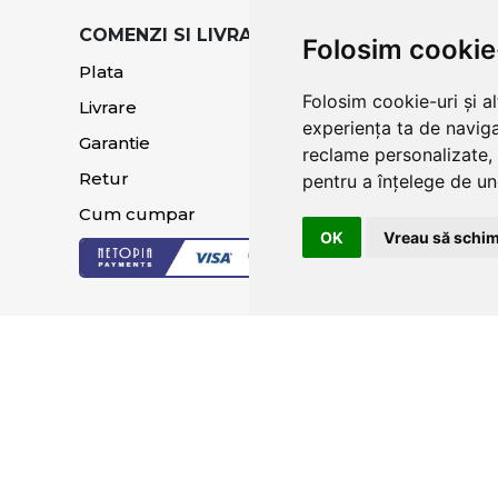
COMENZI SI LIVRARE
TERMENI SI CO
Folosim cookie
Plata
Termeni si condi
Folosim cookie-uri și a
Livrare
Politica de
experiența ta de naviga
confidentialitat
Garantie
reclame personalizate, 
Sugestii si recla
Retur
pentru a înțelege de und
Cum cumpar
OK
Vreau să schim