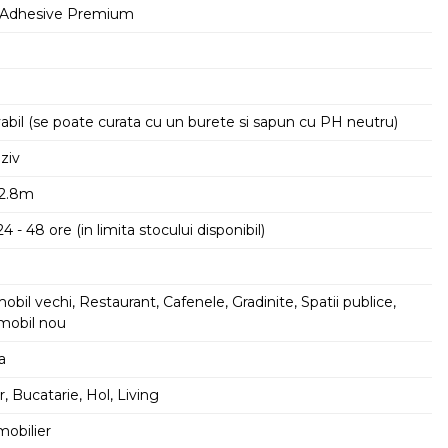
x Adhesive Premium
abil (se poate curata cu un burete si sapun cu PH neutru)
ziv
 2.8m
24 - 48 ore (in limita stocului disponibil)
mobil vechi, Restaurant, Cafenele, Gradinite, Spatii publice,
Imobil nou
a
, Bucatarie, Hol, Living
mobilier