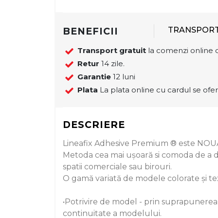
BENEFICII
TRANSPOR
Transport gratuit
la comenzi online d
Retur
14 zile.
Garantie
12 luni
Plata
La plata online cu cardul se ofer
DESCRIERE
Lineafix Adhesive Premium ® este NOUA c
Metoda cea mai ușoară si comoda de a dec
spatii comerciale sau birouri.
O gamă variată de modele colorate și tex
•Potrivire de model - prin suprapunerea f
continuitate a modelului.