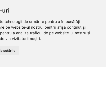
NDITII
CLUJ-NAPOCA
-uri
strada
tii
Traian, nr. 86-88
lte tehnologii de urmărire pentru a îmbunătăți
re pe website-ul nostru, pentru afișa conținut și
e
Vezi mai multe date de contact
pentru a analiza traficul de pe website-ul nostru și
matii
e vin vizitatorii noștri.
b setările