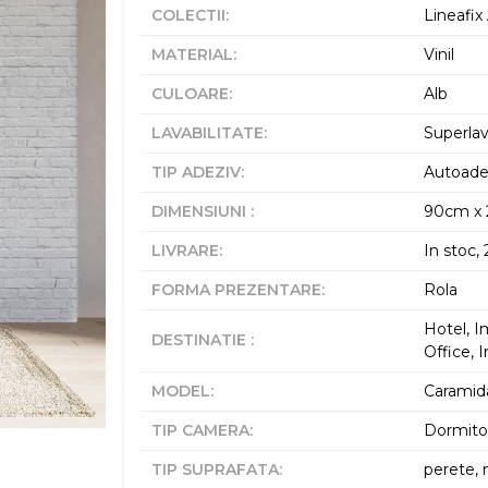
COLECTII
:
Lineafi
MATERIAL
:
Vinil
CULOARE
:
Alb
LAVABILITATE
:
Superlav
TIP ADEZIV
:
Autoade
DIMENSIUNI
:
90cm x
LIVRARE
:
In stoc, 
FORMA PREZENTARE
:
Rola
Hotel, I
DESTINATIE
:
Office, 
MODEL
:
Caramid
TIP CAMERA
:
Dormitor
TIP SUPRAFATA
:
perete, 