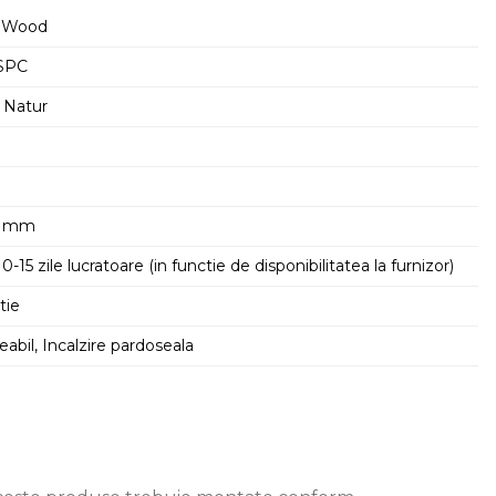
 Wood
 SPC
 Natur
9 mm
10-15 zile lucratoare (in functie de disponibilitatea la furnizor)
tie
bil, Incalzire pardoseala