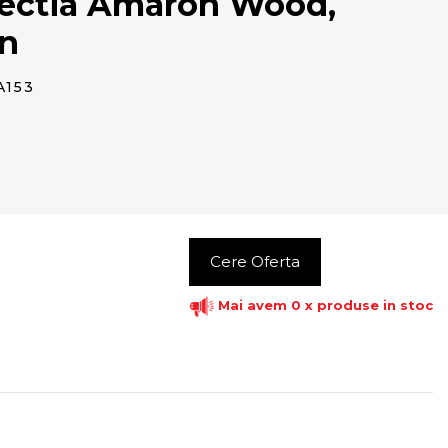
lectia Amaron Wood,
on
A153
Cere Oferta
Mai avem 0 x produse in stoc