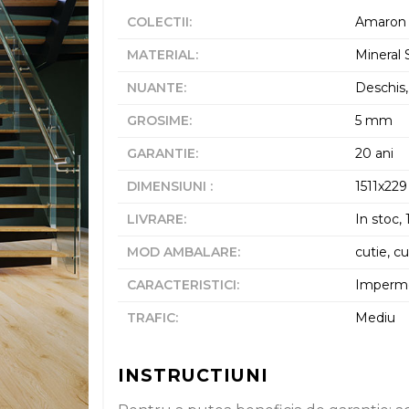
COLECTII
:
Amaron
MATERIAL
:
Mineral
NUANTE
:
Deschis,
GROSIME
:
5 mm
GARANTIE
:
20 ani
DIMENSIUNI
:
1511x22
LIVRARE
:
In stoc, 
MOD AMBALARE
:
cutie, cu
CARACTERISTICI
:
Impermea
TRAFIC
:
Mediu
INSTRUCTIUNI