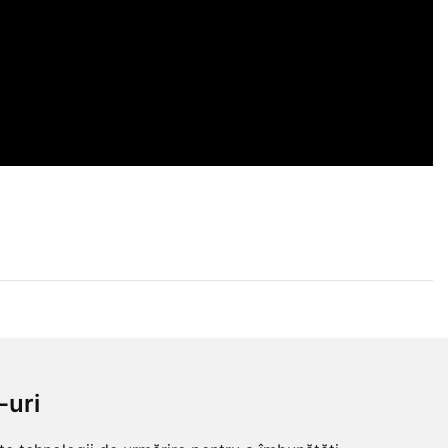
-uri
NDITII
CLUJ-NAPOCA