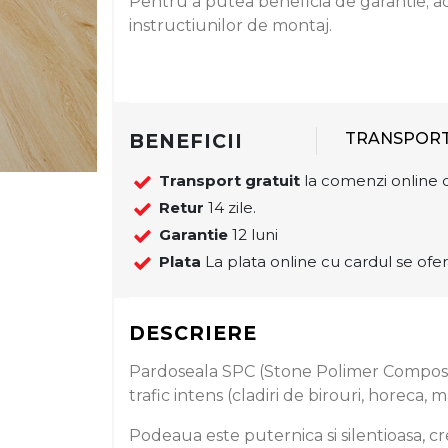
Pentru a putea beneficia de garantie;
instructiunilor de montaj.
BENEFICII
TRANSPOR
Transport gratuit
la comenzi online d
Retur
14 zile.
Garantie
12 luni
Plata
La plata online cu cardul se ofer
DESCRIERE
Pardoseala SPC (Stone Polimer Composi
trafic intens (cladiri de birouri, horeca, ma
Podeaua este puternica si silentioasa, cr