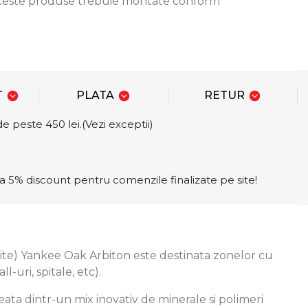
 aceste produse trebuie montate conform
T
PLATA
RETUR
e peste 450 lei.(Vezi exceptii)
a 5% discount pentru comenzile finalizate pe site!
te) Yankee Oak Arbiton este destinata zonelor cu
ll-uri, spitale, etc).
eata dintr-un mix inovativ de minerale si polimeri