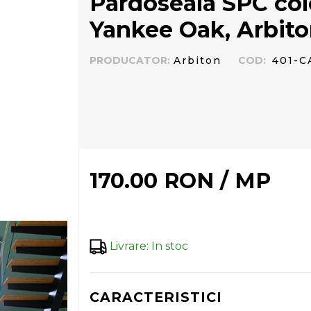
Pardoseala SPC co
Yankee Oak, Arbit
PRODUCATOR
:
Arbiton
COD
:
401-C
170.00
RON
/
MP
Livrare
:
In stoc
CARACTERISTICI