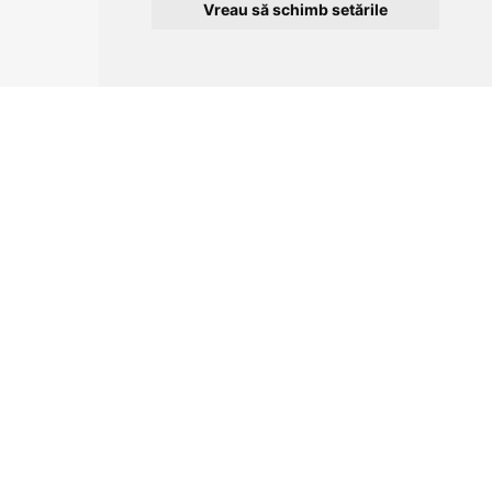
Vreau să schimb setările
CLUJ-NAPOCA
strada
Traian, nr. 86-88
Vezi mai multe date de contact
CONTUL MEU
COMENZI SI LIVRARE
COMPANIA
TERMENI SI CONDITII