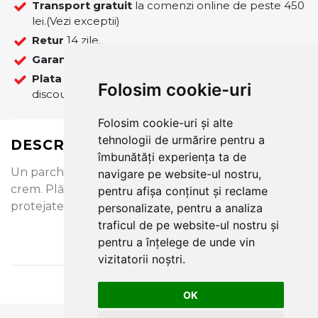
Transport gratuit
la comenzi online de peste 450
lei.(Vezi exceptii)
Retur
14 zile.
Garantie
12 luni
Plata
La plata online cu cardul se ofera 5%
Folosim cookie-uri
discount pentru comenzile finalizate pe site!
Folosim cookie-uri și alte
tehnologii de urmărire pentru a
DESCRIERE
îmbunătăți experiența ta de
Un parchet din stejar cu o nuanță delicată de alb-
navigare pe website-ul nostru,
crem. Plăcile sunt evidențiate prin periere și
pentru afișa conținut și reclame
protejate cu un lac mat.
personalizate, pentru a analiza
traficul de pe website-ul nostru și
pentru a înțelege de unde vin
vizitatorii noștri.
OK