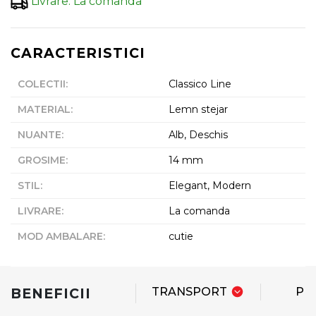
Livrare
:
La comanda
CARACTERISTICI
COLECTII
:
Classico Line
MATERIAL
:
Lemn stejar
NUANTE
:
Alb, Deschis
GROSIME
:
14 mm
STIL
:
Elegant, Modern
LIVRARE
:
La comanda
MOD AMBALARE
:
cutie
BENEFICII
TRANSPORT
PL