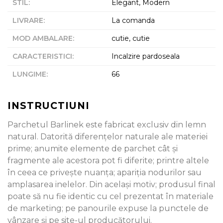
STIL
:
Elegant, Modern
LIVRARE
:
La comanda
MOD AMBALARE
:
cutie, cutie
CARACTERISTICI
:
Incalzire pardoseala
LUNGIME
:
66
INSTRUCTIUNI
Parchetul Barlinek este fabricat exclusiv din lemn
natural. Datorită diferenţelor naturale ale materiei
prime; anumite elemente de parchet cât şi
fragmente ale acestora pot fi diferite; printre altele
în ceea ce priveşte nuanţa; apariţia nodurilor sau
amplasarea inelelor. Din acelaşi motiv; produsul final
poate să nu fie identic cu cel prezentat în materiale
de marketing; pe panourile expuse la punctele de
vânzare şi pe site-ul producătorului.