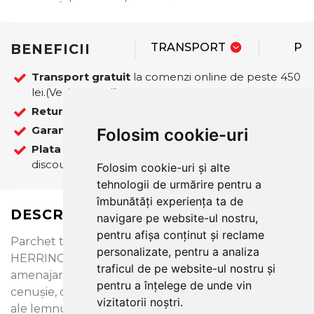
BENEFICII
TRANSPORT
PL
Transport gratuit
la comenzi online de peste 450
lei.(Vezi exceptii)
Retur
14 zile.
Garantie
12 luni
Folosim cookie-uri
Plata
La plata online cu cardul se ofera 5%
discount pentru comenzile finalizate pe site!
Folosim cookie-uri și alte
tehnologii de urmărire pentru a
îmbunătăți experiența ta de
DESCRIERE
navigare pe website-ul nostru,
pentru afișa conținut și reclame
Parchet triplustratificat STEJAR SERENE
personalizate, pentru a analiza
HERRINGBONE 110 potrivit pentru proiecte de
traficul de pe website-ul nostru și
amenajare moderne. Parchetul are o nuanță bej-
pentru a înțelege de unde vin
cenușie, cu o multitudine de caracteristici naturale
vizitatorii noștri.
ale lemnului. Finisat cu lac mat. Permite incalzirea