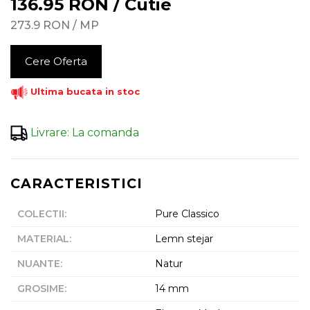
136.95
RON
/
Cutie
273.9
RON
/
MP
Cere Oferta
Ultima bucata in stoc
Livrare
:
La comanda
CARACTERISTICI
COLECTII
:
Pure Classico
MATERIAL
:
Lemn stejar
NUANTE
:
Natur
GROSIME
:
14 mm