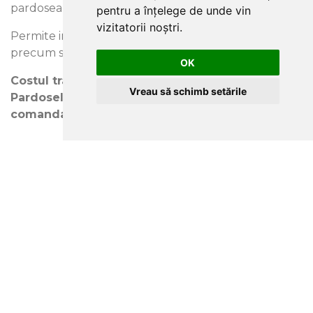
pardoseala.
pentru a înțelege de unde vin
vizitatorii noștri.
Permite incalzirea prin pardoseala cu devigrare
precum si cu apa.
OK
Costul transportului pentru gama de produse
Vreau să schimb setările
Pardoseli va fi comunicat pentru fiecare
comanda in parte, in momentul ofertarii.