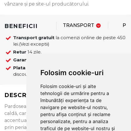
vânzare şi pe site-ul producătorului.
BENEFICII
TRANSPORT
PL
Transport gratuit
la comenzi online de peste 450
lei.(Vezi exceptii)
Retur
14 zile.
Garantie
12 luni
Plata
La plata online cu cardul se ofera 5%
Folosim cookie-uri
discount pentru comenzile finalizate pe site!
Folosim cookie-uri și alte
tehnologii de urmărire pentru a
DESCRIERE
îmbunătăți experiența ta de
Pardoseală de stejar finisată cu o nuanță maro
navigare pe website-ul nostru,
caldă, caracteristicile lemnului fiind puternic
pentru afișa conținut și reclame
accentuate. Structura pardoselii a fost evidențiată
personalizate, pentru a analiza
prin periaj, iar canelurile pe cele 4 laturi înnobilează
traficul de pe website-ul nostru și