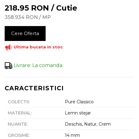
218.95
RON
/
Cutie
358.934
RON
/
MP
Cere Oferta
Ultima bucata in stoc
Livrare
:
La comanda
CARACTERISTICI
COLECTII
:
Pure Classico
MATERIAL
:
Lemn stejar
NUANTE
:
Deschis, Natur, Crem
GROSIME
:
14 mm