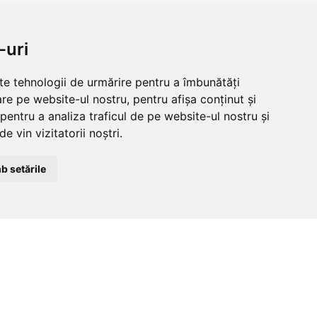
NDITII
CLUJ-NAPOCA
-uri
strada
tii
Traian, nr. 86-88
lte tehnologii de urmărire pentru a îmbunătăți
re pe website-ul nostru, pentru afișa conținut și
e
Vezi mai multe date de contact
pentru a analiza traficul de pe website-ul nostru și
matii
e vin vizitatorii noștri.
b setările