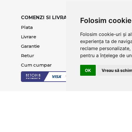
COMENZI SI LIVRARE
TERMENI SI CO
Folosim cookie
Plata
Termeni si condi
Folosim cookie-uri și a
Livrare
Politica de
experiența ta de naviga
confidentialitat
Garantie
reclame personalizate, 
Sugestii si recla
pentru a înțelege de und
Retur
Cum cumpar
OK
Vreau să schim