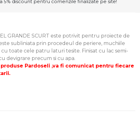
a 5% discount pentru comenzile finalizate pe site!
MEL GRANDE SCURT este potrivit pentru proiecte de
te subliniata prin procedeul de periere, muchiile
 cu toate cele patru laturi tesite. Finisat cu lac semi-
 cu devigrare precum si cu apa.
produse Pardoseli ,va fi comunicat pentru fiecare
rii.