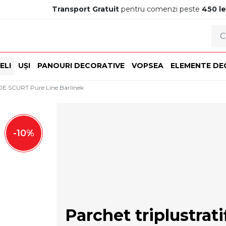
Transport Gratuit
pentru comenzi peste
450 le
ELI
UȘI
PANOURI DECORATIVE
VOPSEA
ELEMENTE DE
E SCURT Pure Line Barlinek
-
10
%
Parchet triplustra