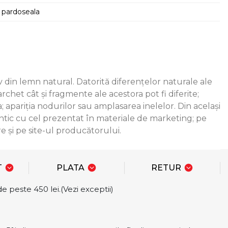
e pardoseala
v din lemn natural. Datorită diferenţelor naturale ale
het cât şi fragmente ale acestora pot fi diferite;
; apariţia nodurilor sau amplasarea inelelor. Din acelaşi
entic cu cel prezentat în materiale de marketing; pe
 şi pe site-ul producătorului.
T
PLATA
RETUR
e peste 450 lei.(Vezi exceptii)