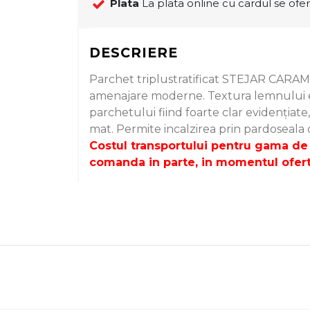
Plata
La plata online cu cardul se ofer
DESCRIERE
Parchet triplustratificat STEJAR CARA
amenajare moderne. Textura lemnului es
parchetului fiind foarte clar evidențiate,
mat. Permite incalzirea prin pardoseala
Costul transportului pentru gama de 
comanda in parte, in momentul oferta