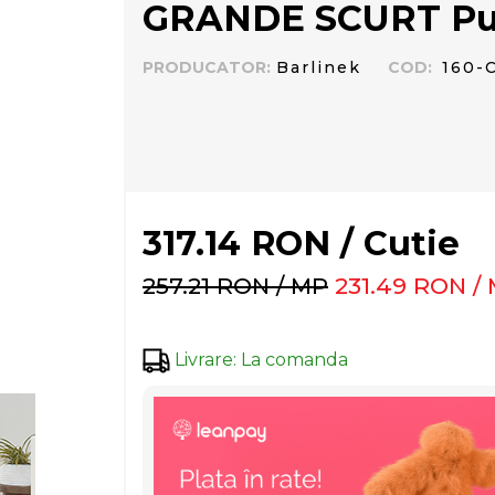
GRANDE SCURT Pur
PRODUCATOR
:
Barlinek
COD
:
160-
317.14
RON
/
Cutie
257.21
RON
/
MP
231.49
RON
/
Livrare
:
La comanda