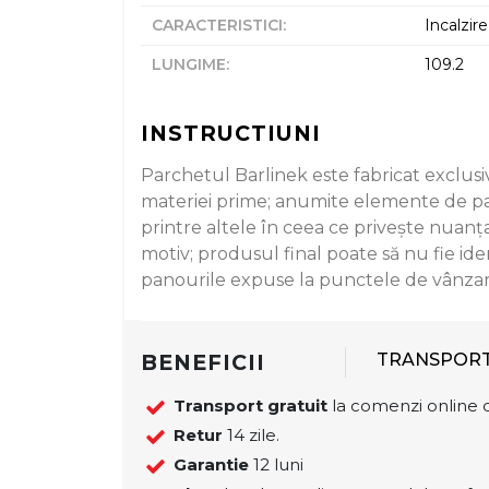
CARACTERISTICI
:
Incalzir
LUNGIME
:
109.2
INSTRUCTIUNI
Parchetul Barlinek este fabricat exclusi
materiei prime; anumite elemente de parc
printre altele în ceea ce priveşte nuanţa
motiv; produsul final poate să nu fie id
panourile expuse la punctele de vânzare
BENEFICII
TRANSPOR
Transport gratuit
la comenzi online d
Retur
14 zile.
Garantie
12 luni