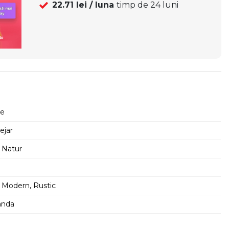
22.71
lei / luna
timp de
24
luni
ne
ejar
 Natur
 Modern, Rustic
anda