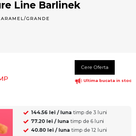
e Line Barlinek
CARAMEL/GRANDE
Cere Oferta
MP
Ultima bucata in stoc
144.56
lei / luna
timp de
3
luni
77.20
lei / luna
timp de
6
luni
40.80
lei / luna
timp de
12
luni