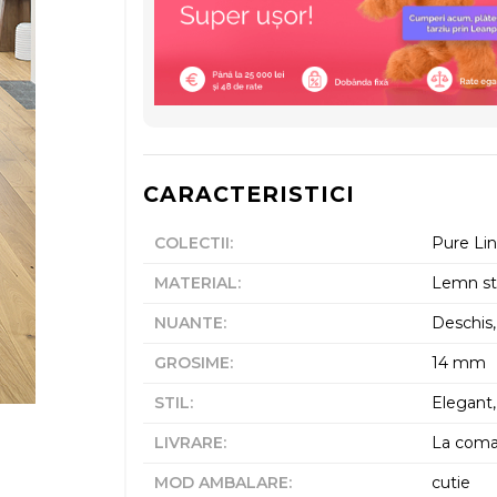
CARACTERISTICI
COLECTII
:
Pure Li
MATERIAL
:
Lemn st
NUANTE
:
Deschis,
GROSIME
:
14 mm
STIL
:
Elegant,
LIVRARE
:
La com
MOD AMBALARE
:
cutie