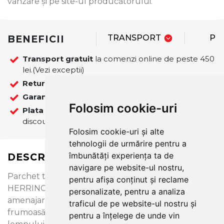
vânzare şi pe site-ul producătorului.
BENEFICII
TRANSPORT
PL
Transport gratuit
la comenzi online de peste 450
lei.(Vezi exceptii)
Retur
14 zile.
Garantie
12 luni
Folosim cookie-uri
Plata
La plata online cu cardul se ofera 5%
discount pentru comenzile finalizate pe site!
Folosim cookie-uri și alte
tehnologii de urmărire pentru a
îmbunătăți experiența ta de
DESCRIERE
navigare pe website-ul nostru,
Parchet triplustratificat STEJAR BRIGHT
pentru afișa conținut și reclame
HERRINGBONE 110 potrivit pentru proiecte de
personalizate, pentru a analiza
amenajare clasice. Parchet de stejar, cu o culoare
traficul de pe website-ul nostru și
frumoasă și caracteristici variate, aspect natural ale
pentru a înțelege de unde vin