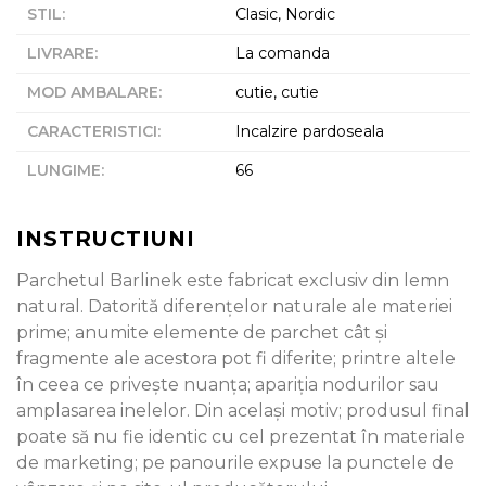
STIL
:
Clasic, Nordic
LIVRARE
:
La comanda
MOD AMBALARE
:
cutie, cutie
CARACTERISTICI
:
Incalzire pardoseala
LUNGIME
:
66
INSTRUCTIUNI
Parchetul Barlinek este fabricat exclusiv din lemn
natural. Datorită diferenţelor naturale ale materiei
prime; anumite elemente de parchet cât şi
fragmente ale acestora pot fi diferite; printre altele
în ceea ce priveşte nuanţa; apariţia nodurilor sau
amplasarea inelelor. Din acelaşi motiv; produsul final
poate să nu fie identic cu cel prezentat în materiale
de marketing; pe panourile expuse la punctele de