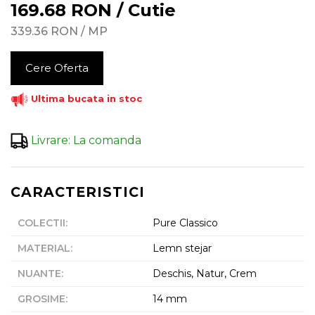
169.68
RON
/
Cutie
339.36
RON
/
MP
Cere Oferta
Ultima bucata in stoc
Livrare
:
La comanda
CARACTERISTICI
COLECTII
:
Pure Classico
MATERIAL
:
Lemn stejar
NUANTE
:
Deschis, Natur, Crem
GROSIME
:
14 mm