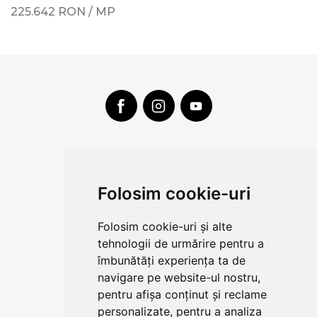
225.642
RON
/
MP
CLUJ-NAPOCA
strada
Folosim cookie-uri
Traian, nr. 86-88
Vezi mai multe date de contact
Folosim cookie-uri și alte
tehnologii de urmărire pentru a
îmbunătăți experiența ta de
CONTUL MEU
navigare pe website-ul nostru,
pentru afișa conținut și reclame
COMENZI SI LIVRARE
personalizate, pentru a analiza