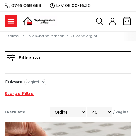
0746 068 668
L-V 08:00-16:
30
Pardoseli
Folie substrat Arbiton
Culoare
:
Argintiu
Filtreaza
Culoare
Argintiu
x
Sterge Filtre
1
Rezultate
/
Pagina