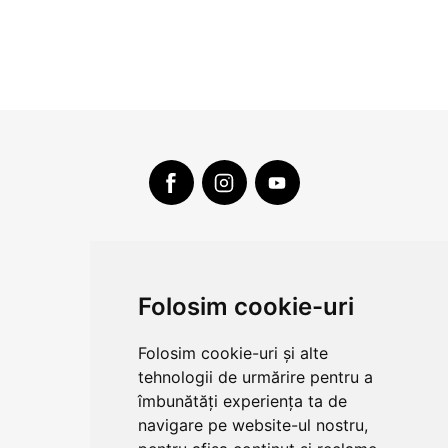
CLUJ-NAPOCA
strada
Folosim cookie-uri
Traian, nr. 86-88
Vezi mai multe date de contact
Folosim cookie-uri și alte
tehnologii de urmărire pentru a
îmbunătăți experiența ta de
CONTUL MEU
navigare pe website-ul nostru,