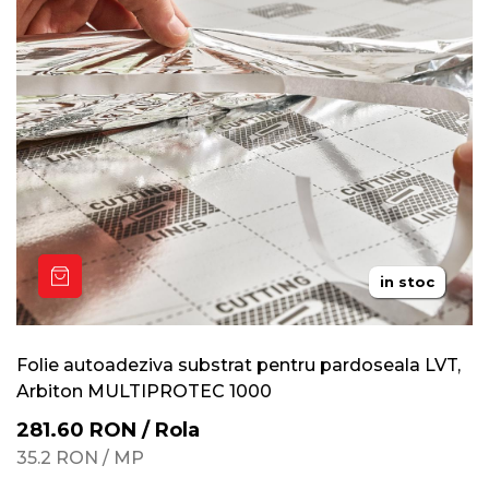
in stoc
Folie autoadeziva substrat pentru pardoseala LVT,
Arbiton MULTIPROTEC 1000
281.60
RON
/
Rola
35.2
RON
/
MP