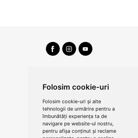
CLUJ-NAPOCA
strada
Folosim cookie-uri
Traian, nr. 86-88
Vezi mai multe date de contact
Folosim cookie-uri și alte
tehnologii de urmărire pentru a
îmbunătăți experiența ta de
CONTUL MEU
navigare pe website-ul nostru,
pentru afișa conținut și reclame
COMENZI SI LIVRARE