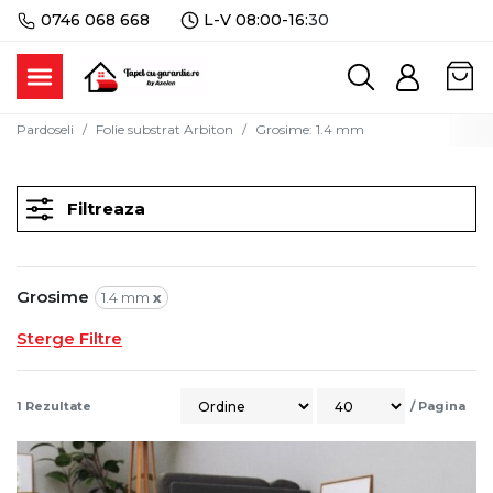
0746 068 668
L-V 08:00-16:
30
Pardoseli
Folie substrat Arbiton
Grosime
:
1.4 mm
Filtreaza
Grosime
1.4 mm
x
Sterge Filtre
1
Rezultate
/
Pagina