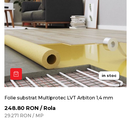
in stoc
Folie substrat Multiprotec LVT Arbiton 1,4 mm
248.80
RON
/
Rola
29.271
RON
/
MP