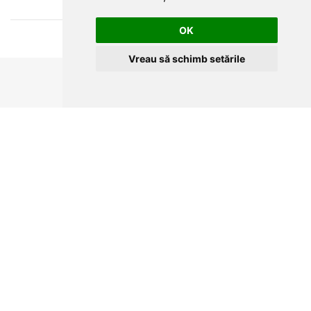
OK
Vreau să schimb setările
CLUJ-NAPOCA
strada
Traian, nr. 86-88
Vezi mai multe date de contact
CONTUL MEU
COMENZI SI LIVRARE