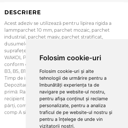
DESCRIERE
Acest adeziv se utilizează pentru lipirea rigida a
lammparchet 10 mm, parchet mozaic, parchet
industrial, parchet masiv, parchet stratificat,
dusumele, parchet retezat conf. RE / WE, pe
suprafețe absorbante și neabsorbante, la interior.
Folosim cookie-uri
WAKOL PU 215 este un adeziv bicomponent,
conform cu DIN EN 14293. Aplicare: Spatula - TKB
Folosim cookie-uri și alte
B3, B5, B11, B13 sau B15 Consum: ca. 750-1550 g/m²
tehnologii de urmărire pentru a
Timp de intarire in recipient: ca. 90 minute
îmbunătăți experiența ta de
Depozitare: la minim +5°C, ferit de îngheț Materie
navigare pe website-ul nostru,
primă: Rasini poliuretanice Acest produs se vinde în
pentru afișa conținut și reclame
recipient sigilat de 1,12 kg. Proporţia de amestec: 10,7
personalizate, pentru a analiza
părţi, comp. A + 1 parte comp. B (ambalare: 12kg
traficul de pe website-ul nostru și
comp A si 1,12 kg comp.B)
pentru a înțelege de unde vin
vizitatorii noștri.