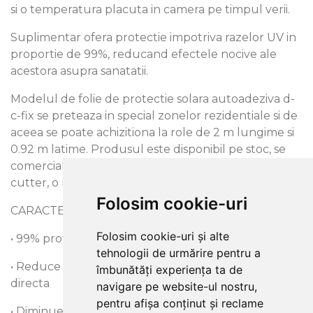
si o temperatura placuta in camera pe timpul verii.
Suplimentar ofera protectie impotriva razelor UV in
proportie de 99%, reducand efectele nocive ale
acestora asupra sanatatii.
Modelul de folie de protectie solara autoadeziva d-
c-fix se preteaza in special zonelor rezidentiale si de
aceea se poate achizitiona la role de 2 m lungime si
0.92 m latime. Produsul este disponibil pe stoc, se
comercializeaza la rola si se livreaza impreuna cu un
cutter, o racleta si instructiuni de montaj.
Folosim cookie-uri
CARACTERISTICI:
Folosim cookie-uri și alte
• 99% protectie impotriva radiatiei UV
tehnologii de urmărire pentru a
• Reduce cu 67% caldura generata de radiatia
îmbunătăți experiența ta de
directa
navigare pe website-ul nostru,
pentru afișa conținut și reclame
• Diminueaza cu 39% luminozitatea