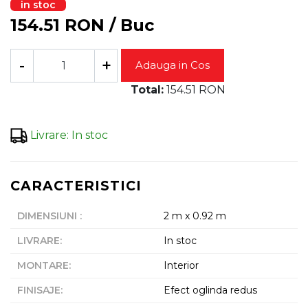
in stoc
154.51
RON
/
Buc
-
+
Adauga in Cos
Total:
154.51
RON
Livrare
:
In stoc
CARACTERISTICI
DIMENSIUNI
:
2 m x 0.92 m
LIVRARE
:
In stoc
MONTARE
:
Interior
FINISAJE
:
Efect oglinda redus