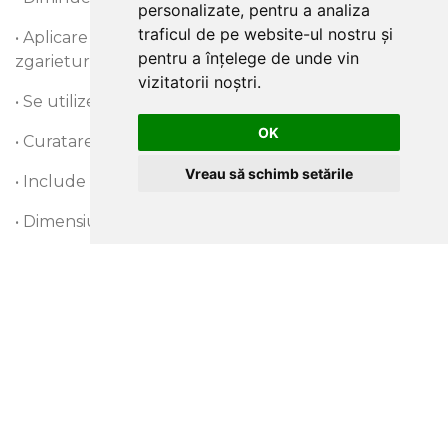
personalizate, pentru a analiza
traficul de pe website-ul nostru și
• Aplicare simpla, autoadeziva, rezistenta la
pentru a înțelege de unde vin
zgarieturi
vizitatorii noștri.
• Se utilizeaza doar in interior
OK
• Curatare usoara
Vreau să schimb setările
• Include cutter, racleta si instructiuni
• Dimensiuni rola (lungime x latime) 2 m x 0.92 m